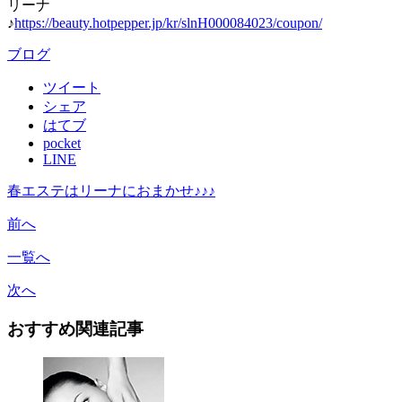
リーナ
♪
https://beauty.hotpepper.jp/kr/slnH000084023/coupon/
ブログ
ツイート
シェア
はてブ
pocket
LINE
春エステはリーナにおまかせ♪♪♪
前へ
一覧へ
次へ
おすすめ関連記事