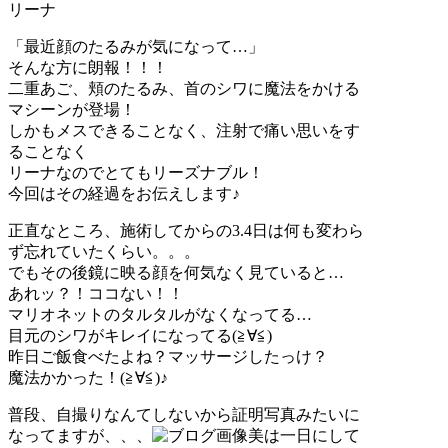
リーナ
「最近顔のたるみが気になって…」
そんな方に朗報！！！
二重あご、頬のたるみ、首のシワに魔法をかける
マシーンが登場！
しかもメスできることなく、注射で痛い思いをす
ることなく
リーナなのでとてもリーズナブル！
今回はその経過をお伝えします♪
正直なところ、施術してからの3.4日は何も変わら
ず忘れていたくらい。。。
でもその後鏡に映る顔を何気なく見ていると…
あれッ？！ココない！！
マリオネットのタルタルがなくなってる…
目元のシワがキレイになってる(≧∀≦)
昨日ご飯食べたよね？マッサージしたっけ？
魔法かかった！(≧∀≦)♪
普段、自撮りなんてしないから証明写真みたいに
なってますが、、、
美は一日にして