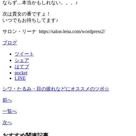
ならず…本当かもしれない。。。♪
次は貴女の番ですょ！
いつでもお待ちしてます♪
サロン・リーナ https://salon-lena.com/wordpress2/
ブログ
ツイート
シェア
はてブ
pocket
LINE
シワ・たるみ・目の疲れなどにオススメのツボ☆
前へ
一覧へ
次へ
おすすめ関連記事