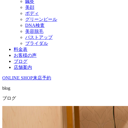
鍼灸
美顔
ボディ
グリーンピール
DNA検査
美容脱毛
バストアップ
ブライダル
料金表
お客様の声
ブログ
店舗案内
ONLINE SHOP
来店予約
blog
ブログ