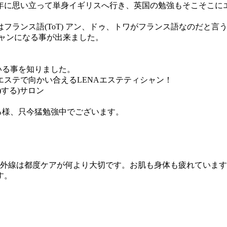
の年に思い立って単身イギリスへ行き、英国の勉強もそこそこ
フランス語(ToT) アン、ドゥ、トワがフランス語なのだと
シャンになる事が出来ました。
いる事を知りました。
ステで向かい合えるLENAエステティシャン！
する)サロン
る様、只今猛勉強中でございます。
紫外線は都度ケアが何より大切です。お肌も身体も疲れていま
す。