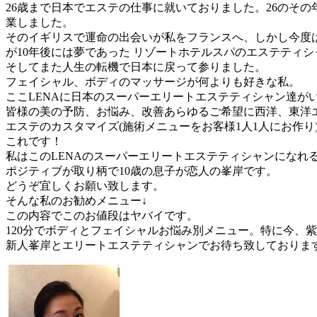
26歳まで日本でエステの仕事に就いておりました。26のそ
業しました。
そのイギリスで運命の出会いが私をフランスへ、しかし今度は
が10年後には夢であった リゾートホテルスパのエステティ
そしてまた人生の転機で日本に戻って参りました。
フェイシャル、ボディのマッサージが何よりも好きな私。
ここLENAに日本のスーパーエリートエステティシャン達が
皆様の美の予防、お悩み、改善あらゆるご希望に西洋、東洋エ
エステのカスタマイズ(施術メニューをお客様1人1人にお作り)
これです！
私はこのLENAのスーパーエリートエステティシャンになれ
ポジティブが取り柄で10歳の息子が恋人の峯岸です。
どうぞ宜しくお願い致します。
そんな私のお勧めメニュー↓
この内容でこのお値段はヤバイです。
120分でボディとフェイシャルお悩み別メニュー。特に今、
新人峯岸とエリートエステティシャンでお待ち致しておりま