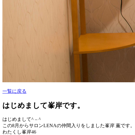
一覧に戻る
はじめまして峯岸です。
はじめまして^ – ^
この8月からサロンLENAの仲間入りをしました峯岸 薫です。
わたくし峯岸46