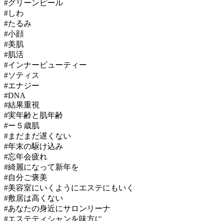
#グリーンピール
#しわ
#たるみ
#小顔
#美肌
#肌活
#インナービューティー
#ソティス
#エナジー
#DNA
#結果重視
#実年齢と肌年齢
#ー５歳肌
#まだまだ遅くない
#年末の駆け込み
#忘年会疲れ
#綺麗になって新年を
#自分ご褒美
#美容室にいくようにエステにもいく
#敷居は高くない
#あなたの身近にサロンリーナ
#エステティシャンを味方に