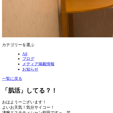
カテゴリーを選ぶ
All
ブログ
メディア掲載情報
お知らせ
一覧に戻る
「肌活」してる？！
おはようーございます！
よいお天気！気分サイコー！
凄腕エステティシャン前田ですっ。笑