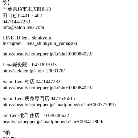
院】
千葉県柏市末広町8-18
田口ビル401・402
04-7144-7233
info@salon-lena.com
LINE ID lena_shinkyuin
Instagram lena_shinkyuin_yamazaki
https://beauty.hotpepper.jp/kr/slnH000084023/
Lena鍼灸院 0471897033
http://s.ekiten.jp/shop_2903178/
Salon Lena柏店 0471447233
https://beauty.hotpepper.jp/kr/slnH000084023/
Salon Lena痩身専門店 0471636615
https://beauty.hotpepper.jp/smartphone/kr/slnH000377091/
lon Lena北千住店 0338706622
beauty.hotpepper.jp/smartphone/kr/slnH000412809/
#柏