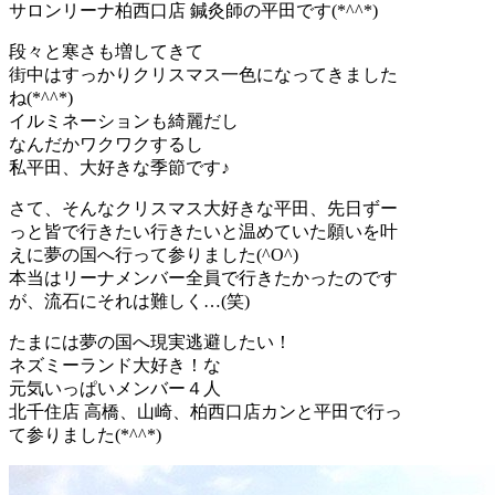
サロンリーナ柏西口店 鍼灸師の平田です(*^^*)
段々と寒さも増してきて
街中はすっかりクリスマス一色になってきました
ね(*^^*)
イルミネーションも綺麗だし
なんだかワクワクするし
私平田、大好きな季節です♪
さて、そんなクリスマス大好きな平田、先日ずー
っと皆で行きたい行きたいと温めていた願いを叶
えに夢の国へ行って参りました(^O^)
本当はリーナメンバー全員で行きたかったのです
が、流石にそれは難しく…(笑)
たまには夢の国へ現実逃避したい！
ネズミーランド大好き！な
元気いっぱいメンバー４人
北千住店 高橋、山崎、柏西口店カンと平田で行っ
て参りました(*^^*)