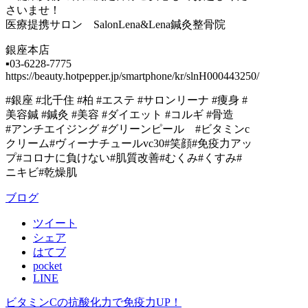
さいませ！
医療提携サロン SalonLena&Lena鍼灸整骨院
銀座本店
▪︎03-6228-7775
https://beauty.hotpepper.jp/smartphone/kr/slnH000443250/
#銀座 #北千住 #柏 #エステ #サロンリーナ #痩身 #
美容鍼 #鍼灸 #美容 #ダイエット #コルギ #骨造
#アンチエイジング #グリーンピール #ビタミンc
クリーム#ヴィーナチュールvc30#笑顔#免疫力アッ
プ#コロナに負けない#肌質改善#むくみ#くすみ#
ニキビ#乾燥肌
ブログ
ツイート
シェア
はてブ
pocket
LINE
ビタミンCの抗酸化力で免疫力UP！