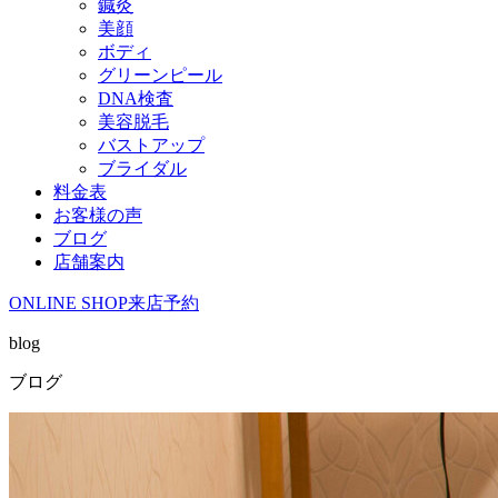
鍼灸
美顔
ボディ
グリーンピール
DNA検査
美容脱毛
バストアップ
ブライダル
料金表
お客様の声
ブログ
店舗案内
ONLINE SHOP
来店予約
blog
ブログ