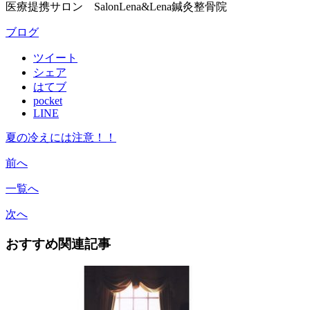
医療提携サロン SalonLena&Lena鍼灸整骨院
ブログ
ツイート
シェア
はてブ
pocket
LINE
夏の冷えには注意！！
前へ
一覧へ
次へ
おすすめ関連記事