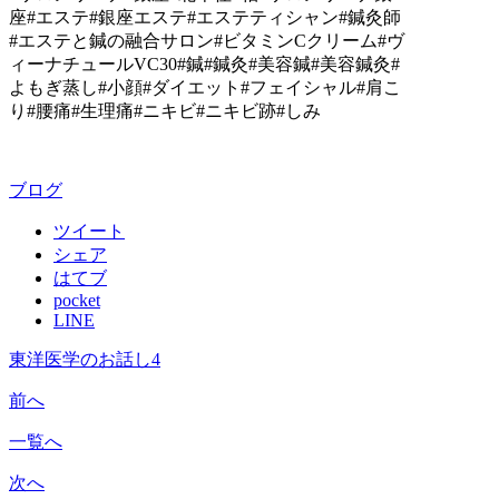
座#エステ#銀座エステ#エステティシャン#鍼灸師
#エステと鍼の融合サロン#ビタミンCクリーム#ヴ
ィーナチュールVC30#鍼#鍼灸#美容鍼#美容鍼灸#
よもぎ蒸し#小顔#ダイエット#フェイシャル#肩こ
り#腰痛#生理痛#ニキビ#ニキビ跡#しみ
ブログ
ツイート
シェア
はてブ
pocket
LINE
東洋医学のお話し4
前へ
一覧へ
次へ