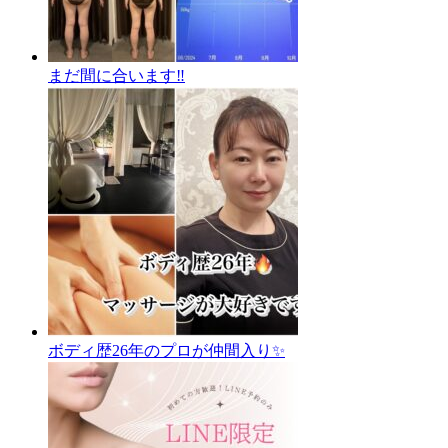
まだ間に合います‼️
ボディ歴26年のプロが仲間入り✨