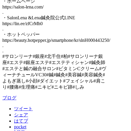
・ホームページ
https://salon-lena.com/
.
・SalonLena &Lena鍼灸院公式LINE
https://lin.ee/zfCrMh0
.
・ホットペッパー
https://beauty.hotpepper.jp/smartphone/kr/slnH000443250/
.
.
#サロンリーナ#銀座#北千住#柏#サロンリーナ銀
座#エステ#銀座エステ#エステティシャン#鍼灸師
#エステと鍼の融合サロン#ビタミンCクリーム#ヴ
ィーナチュールVC30#鍼#鍼灸#美容鍼#美容鍼灸#
よもぎ蒸し#小顔#ダイエット#フェイシャル#肩こ
り#腰痛#生理痛#ニキビ#ニキビ跡#しみ
ブログ
ツイート
シェア
はてブ
pocket