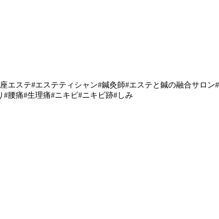
銀座エステ#エステティシャン#鍼灸師#エステと鍼の融合サロン#
り#腰痛#生理痛#ニキビ#ニキビ跡#しみ