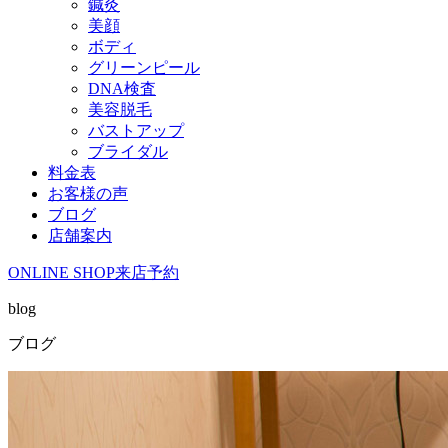
鍼灸
美顔
ボディ
グリーンピール
DNA検査
美容脱毛
バストアップ
ブライダル
料金表
お客様の声
ブログ
店舗案内
ONLINE SHOP
来店予約
blog
ブログ