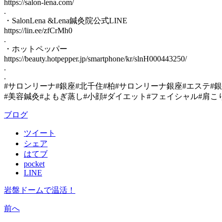
https://salon-lena.com/
.
・SalonLena &Lena鍼灸院公式LINE
https://lin.ee/zfCrMh0
.
・ホットペッパー
https://beauty.hotpepper.jp/smartphone/kr/slnH000443250/
.
.
#サロンリーナ#銀座#北千住#柏#サロンリーナ銀座#エステ#
#美容鍼灸#よもぎ蒸し#小顔#ダイエット#フェイシャル#肩こ
ブログ
ツイート
シェア
はてブ
pocket
LINE
岩盤ドームで温活！
前へ