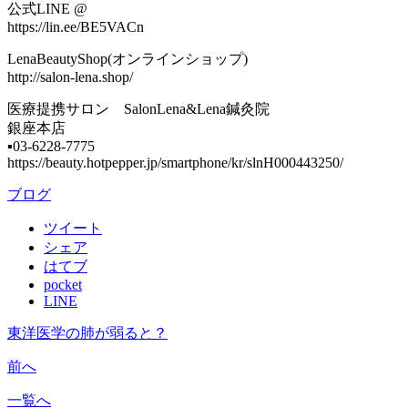
公式LINE @
https://lin.ee/BE5VACn
LenaBeautyShop(オンラインショップ)
http://salon-lena.shop/
医療提携サロン SalonLena&Lena鍼灸院
銀座本店
▪︎03-6228-7775
https://beauty.hotpepper.jp/smartphone/kr/slnH000443250/
ブログ
ツイート
シェア
はてブ
pocket
LINE
東洋医学の肺が弱ると？
前へ
一覧へ