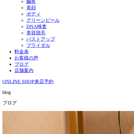
鍼灸
美顔
ボディ
グリーンピール
DNA検査
美容脱毛
バストアップ
ブライダル
料金表
お客様の声
ブログ
店舗案内
ONLINE SHOP
来店予約
blog
ブログ