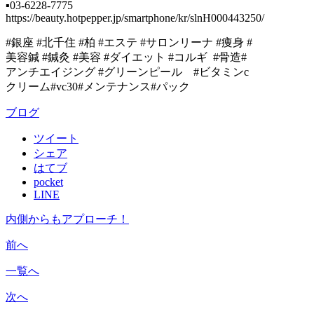
▪︎03-6228-7775
https://beauty.hotpepper.jp/smartphone/kr/slnH000443250/
#銀座 #北千住 #柏 #エステ #サロンリーナ #痩身 #
美容鍼 #鍼灸 #美容 #ダイエット #コルギ #骨造#
アンチエイジング #グリーンピール #ビタミンc
クリーム#vc30#メンテナンス#パック
ブログ
ツイート
シェア
はてブ
pocket
LINE
内側からもアプローチ！
前へ
一覧へ
次へ