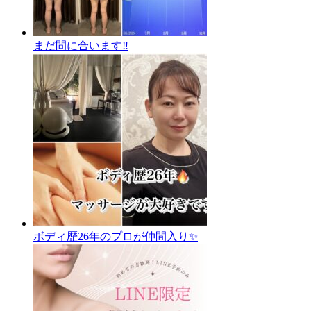
まだ間に合います‼️
ボディ歴26年のプロが仲間入り✨