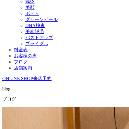
鍼灸
美顔
ボディ
グリーンピール
DNA検査
美容脱毛
バストアップ
ブライダル
料金表
お客様の声
ブログ
店舗案内
ONLINE SHOP
来店予約
blog
ブログ