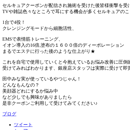
セルキュアクーポンが配信され施術を受けた後皆様衝撃を受
TVや雑誌色々なところで耳にする機会が多く
セルキュアのこ
1台で4役！
クレンジングモードから細胞活性、
EMSで表情筋トレーニング、
イオン導入の16倍,塗布の１６００倍のディーポレーション
まるでエステに行った後のような仕上がり★
これを自宅で使用していくと今抱えているお悩み改善に圧倒
受けてみればわかります、銀座店スタッフは実際に受けて即
田中みな実が使っているやつじゃん！
どんなもんなの？
美顔器どれにするか悩み中
など少しでも興味がありましたら
是非クーポンご利用して受けてみてください♪
ブログ
ツイート