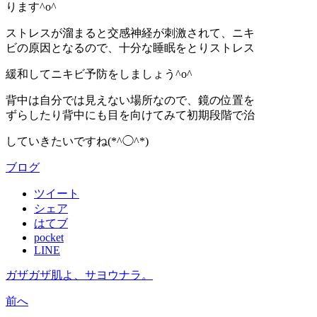
ります^o^
ストレスが溜まると交感神経が刺激されて、ニキ
ビの原因となるので、十分な睡眠をとりストレス
緩和してニキビ予防をしましょう^o^
背中は自分では見えない場所なので、鏡の位置を
ずらしたり背中にも目を向けてみて初期段階で治
していきたいですね(*^◯^*)
ブログ
ツイート
シェア
はてブ
pocket
LINE
ガザガザ肌よ、サヨウナラ。
前へ