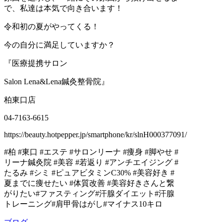
で、私達は本気で向き合います！
令和初の夏がやってくる！
今の自分に満足していますか？
『医療提携サロン
Salon Lena&Lena鍼灸整骨院』
柏東口店
04-7163-6615
https://beauty.hotpepper.jp/smartphone/kr/slnH000377091/
#柏 #東口 #エステ #サロンリーナ #痩身 #脚やせ #
リーナ鍼灸院 #美容 #若返り #アンチエイジング #
たるみ #シミ #ピュアビタミンC30% #美容好き #
夏までに痩せたい #体質改善 #美容好きさんと繋
がりたい#ファスティング#汗腺ダイエット#汗腺
トレーニング#肩甲骨はがし#マイナス10キロ